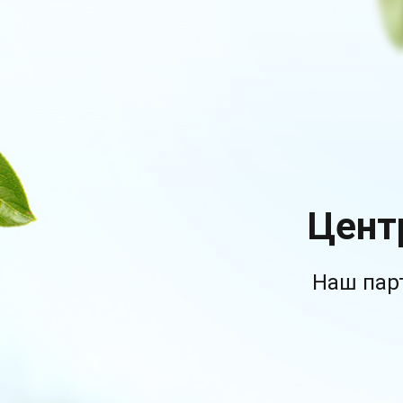
Цент
Наш пар