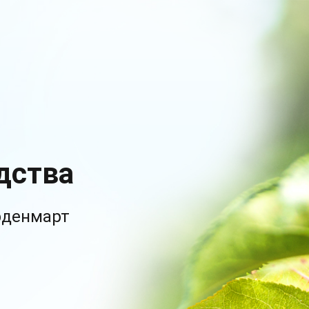
дства
рденмарт